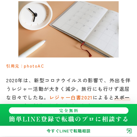
引用元：photoAC
2020年は、新型コロナウイルスの影響で、外出を伴
うレジャー活動が大きく減少。旅行にも行けず退屈
な日々でしたね。
レジャー白書2021
によると
スポー
ツ、趣味・創作、娯楽、観光・行楽の4部門すべて
で前年比マイナス
となりました。
一方で、自宅で楽しめる動画・音楽配信、電子出